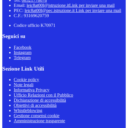
Tel:
08321778078
Email:
leic8at00l@istruzione.it
Link per inviare una mail
PEC:
leic8at00l@pec.istruzione.it
Link per inviare una mail
C.F.: 93169620759
Codice ufficio K70971
Seguici su
Facebook
Instagram
Telegram
Sezione Link Utili
Cookie policy
Note legali
Informativa Privacy
Ufficio Relazioni con il Pubblico
Dichiarazione di accessibilità
Obiettivi di accessibilità
Whistleblowing
Gestione consensi cookie
Amministrazione trasparente