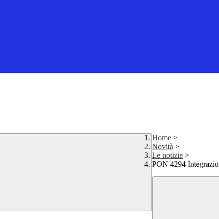
Home
>
Novità
>
Le notizie
>
PON 4294 Integrazione