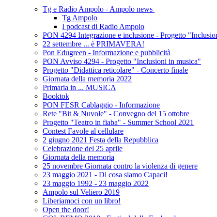
Tg e Radio Ampolo - Ampolo news
Tg Ampolo
I podcast di Radio Ampolo
PON 4294 Integrazione e inclusione - Progetto "Inclusio
22 settembre ... è PRIMAVERA!
Pon Edugreen - Informazione e pubblicità
PON Avviso 4294 - Progetto "Inclusioni in musica"
Progetto "Didattica reticolare" - Concerto finale
Giornata della memoria 2022
Primaria in ... MUSICA
Booktok
PON FESR Cablaggio - Informazione
Rete "Bit & Nuvole" - Convegno del 15 ottobre
Progetto "Teatro in fiaba" - Summer School 2021
Contest Favole al cellulare
2 giugno 2021 Festa della Repubblica
Celebrazione del 25 aprile
Giornata della memoria
25 novembre Giornata contro la violenza di genere
23 maggio 2021 - Di cosa siamo Capaci!
23 maggio 1992 - 23 maggio 2022
Ampolo sul Veliero 2019
Liberiamoci con un libro!
Open the door!