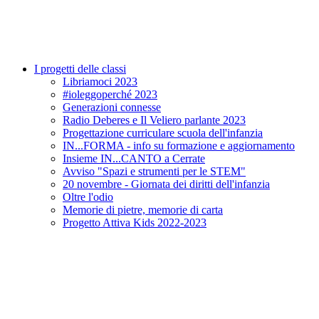
I progetti delle classi
Libriamoci 2023
#ioleggoperché 2023
Generazioni connesse
Radio Deberes e Il Veliero parlante 2023
Progettazione curriculare scuola dell'infanzia
IN...FORMA - info su formazione e aggiornamento
Insieme IN...CANTO a Cerrate
Avviso "Spazi e strumenti per le STEM"
20 novembre - Giornata dei diritti dell'infanzia
Oltre l'odio
Memorie di pietre, memorie di carta
Progetto Attiva Kids 2022-2023