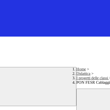
Home
>
Didattica
>
I progetti delle classi
PON FESR Cablaggio