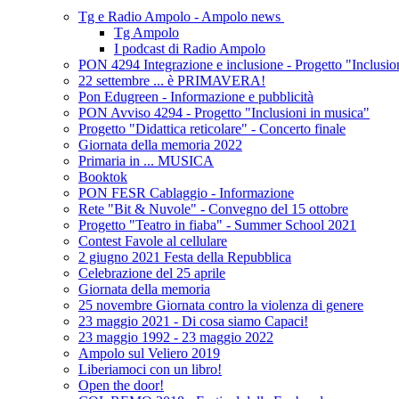
Tg e Radio Ampolo - Ampolo news
Tg Ampolo
I podcast di Radio Ampolo
PON 4294 Integrazione e inclusione - Progetto "Inclusio
22 settembre ... è PRIMAVERA!
Pon Edugreen - Informazione e pubblicità
PON Avviso 4294 - Progetto "Inclusioni in musica"
Progetto "Didattica reticolare" - Concerto finale
Giornata della memoria 2022
Primaria in ... MUSICA
Booktok
PON FESR Cablaggio - Informazione
Rete "Bit & Nuvole" - Convegno del 15 ottobre
Progetto "Teatro in fiaba" - Summer School 2021
Contest Favole al cellulare
2 giugno 2021 Festa della Repubblica
Celebrazione del 25 aprile
Giornata della memoria
25 novembre Giornata contro la violenza di genere
23 maggio 2021 - Di cosa siamo Capaci!
23 maggio 1992 - 23 maggio 2022
Ampolo sul Veliero 2019
Liberiamoci con un libro!
Open the door!