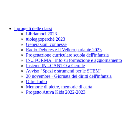
I progetti delle classi
Libriamoci 2023
#ioleggoperché 2023
Generazioni connesse
Radio Deberes e Il Veliero parlante 2023
Progettazione curriculare scuola dell'infanzia
IN...FORMA - info su formazione e aggiornamento
Insieme IN...CANTO a Cerrate
Avviso "Spazi e strumenti per le STEM"
20 novembre - Giornata dei diritti dell'infanzia
Oltre l'odio
Memorie di pietre, memorie di carta
Progetto Attiva Kids 2022-2023