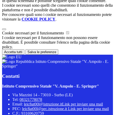
In questa schermata è possibile scegliere quali cookie consentire.
I cookie necessari sono quelli che consentono il funzionamento della
piattaforma e non è possibile disabilitarli.
Per conoscere quali sono i cookie necessari al funzionamento potete
visionare la
COOKIE POLICY
.
Cookie necessari per il funzionamento
I cookie necessari per il funzionamento non possono essere
disabilitati. È possibile consultare l'elenco nella pagina della cookie
policy.
Accetta tutti
Salva le preferenze
Istituto Comprensivo Statale "V. Ampolo - E.
Springer"
Contatti
Istituto Comprensivo Statale "V. Ampolo - E. Springer"
Via Mazzini 14 - 73010 - Surbo (LE)
Tel:
08321778078
Email:
leic8at00l@istruzione.it
Link per inviare una mail
PEC:
leic8at00l@pec.istruzione.it
Link per inviare una mail
C.F.: 93169620759