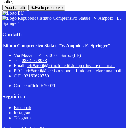
policy.
Accetta tutti
Salva le preferenze
Istituto Comprensivo Statale "V. Ampolo - E.
Springer"
Contatti
Istituto Comprensivo Statale "V. Ampolo - E. Springer"
Via Mazzini 14 - 73010 - Surbo (LE)
Tel:
08321778078
Email:
leic8at00l@istruzione.it
Link per inviare una mail
PEC:
leic8at00l@pec.istruzione.it
Link per inviare una mail
C.F.: 93169620759
Codice ufficio K70971
Seguici su
Facebook
Instagram
Telegram