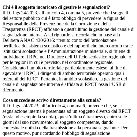
Chi è il soggetto incaricato di gestire le segnalazioni?
Il D. Lgs 24/2023, all’articolo 4, comma 5, prevede che i soggetti
del settore pubblico cui è fatto obbligo di prevedere la figura del
Responsabile della Prevenzione della Corruzione e della
Trasparenza (RPCT) affidano a quest'ultimo la gestione del canale di
segnalazione interna. A tal riguardo si ricorda che in base alla
Delibera ANAC 430/2016: “tenuto conto dell’articolazione
periferica del sistema scolastico e dei rapporti che intercorrono tra le
istituzioni scolastiche e l’Amministrazione ministeriale, si ritiene di
individuare il RPC nel Direttore dell’Ufficio scolastico regionale, o
per le regioni in cui è previsto, nel coordinatore regionale.
Considerato l’ambito territoriale particolarmente esteso, al fine di
agevolare il RPC, i dirigenti di ambito territoriale operano quali
referenti del RPC”. Pertanto, in ambito scolastico, la gestione del
canale di segnalazione interna è affidata al RPCT ossia l’USR di
riferimento.
Cosa succede se scrivo direttamente alla scuola?
Il D. Lgs. 24/2023, all’articolo 4, comma 6, prevede che, se la
segnalazione interna è presentata ad un soggetto diverso dal RPCT
(ossia ad esempio la scuola), quest’ultima è trasmessa, entro sette
giorni dal suo ricevimento, al soggetto competente, dando
contestuale notizia della trasmissione alla persona segnalante. Per
questo motivo, pur ricordando l’obbligo di segnalazione