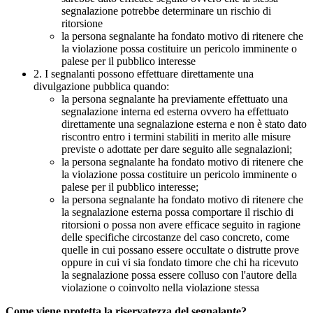
segnalazione potrebbe determinare un rischio di
ritorsione
la persona segnalante ha fondato motivo di ritenere che
la violazione possa costituire un pericolo imminente o
palese per il pubblico interesse
2. I segnalanti possono effettuare direttamente una
divulgazione pubblica quando:
la persona segnalante ha previamente effettuato una
segnalazione interna ed esterna ovvero ha effettuato
direttamente una segnalazione esterna e non è stato dato
riscontro entro i termini stabiliti in merito alle misure
previste o adottate per dare seguito alle segnalazioni;
la persona segnalante ha fondato motivo di ritenere che
la violazione possa costituire un pericolo imminente o
palese per il pubblico interesse;
la persona segnalante ha fondato motivo di ritenere che
la segnalazione esterna possa comportare il rischio di
ritorsioni o possa non avere efficace seguito in ragione
delle specifiche circostanze del caso concreto, come
quelle in cui possano essere occultate o distrutte prove
oppure in cui vi sia fondato timore che chi ha ricevuto
la segnalazione possa essere colluso con l'autore della
violazione o coinvolto nella violazione stessa
Come viene protetta la riservatezza del segnalante?