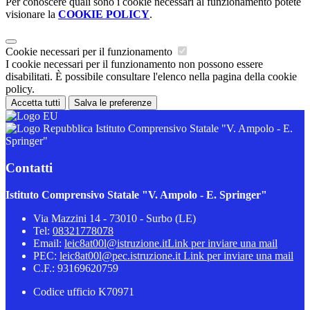
Per conoscere quali sono i cookie necessari al funzionamento potete
visionare la
COOKIE POLICY
.
Cookie necessari per il funzionamento
I cookie necessari per il funzionamento non possono essere
disabilitati. È possibile consultare l'elenco nella pagina della cookie
policy.
Accetta tutti
Salva le preferenze
Istituto Comprensivo Statale "V. Ampolo - E.
Springer"
Contatti
Istituto Comprensivo Statale "V. Ampolo - E. Springer"
Via Mazzini 14 - 73010 - Surbo (LE)
Tel:
08321778078
Email:
leic8at00l@istruzione.it
Link per inviare una mail
PEC:
leic8at00l@pec.istruzione.it
Link per inviare una mail
C.F.: 93169620759
Codice ufficio K70971