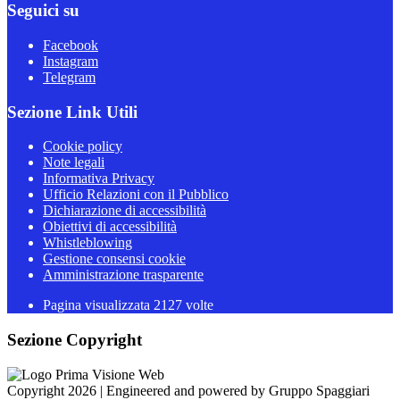
Seguici su
Facebook
Instagram
Telegram
Sezione Link Utili
Cookie policy
Note legali
Informativa Privacy
Ufficio Relazioni con il Pubblico
Dichiarazione di accessibilità
Obiettivi di accessibilità
Whistleblowing
Gestione consensi cookie
Amministrazione trasparente
Pagina visualizzata
2127
volte
Sezione Copyright
Copyright 2026 | Engineered and powered by Gruppo Spaggiari