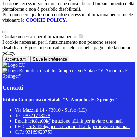
I cookie necessari sono quelli che consentono il funzionamento della
piattaforma e non è possibile disabilitarli.
Per conoscere quali sono i cookie necessari al funzionamento potete
visionare la
COOKIE POLICY
.
Cookie necessari per il funzionamento
I cookie necessari per il funzionamento non possono essere
disabilitati. È possibile consultare l'elenco nella pagina della cookie
policy.
Accetta tutti
Salva le preferenze
Istituto Comprensivo Statale "V. Ampolo - E.
Springer"
Contatti
Istituto Comprensivo Statale "V. Ampolo - E. Springer"
Via Mazzini 14 - 73010 - Surbo (LE)
Tel:
08321778078
Email:
leic8at00l@istruzione.it
Link per inviare una mail
PEC:
leic8at00l@pec.istruzione.it
Link per inviare una mail
C.F.: 93169620759