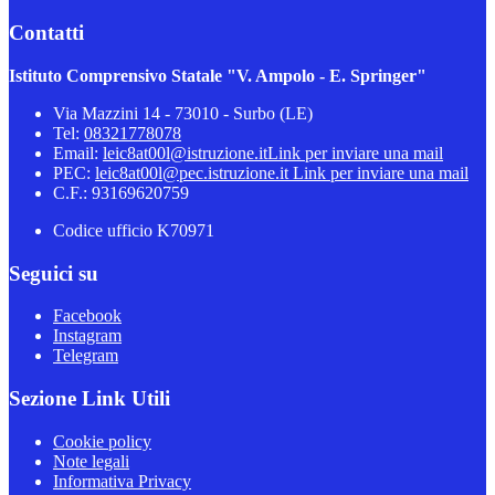
Contatti
Istituto Comprensivo Statale "V. Ampolo - E. Springer"
Via Mazzini 14 - 73010 - Surbo (LE)
Tel:
08321778078
Email:
leic8at00l@istruzione.it
Link per inviare una mail
PEC:
leic8at00l@pec.istruzione.it
Link per inviare una mail
C.F.: 93169620759
Codice ufficio K70971
Seguici su
Facebook
Instagram
Telegram
Sezione Link Utili
Cookie policy
Note legali
Informativa Privacy