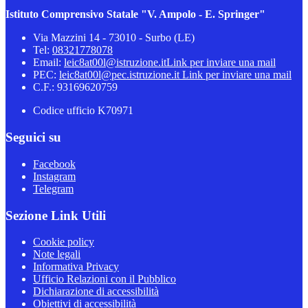
Istituto Comprensivo Statale "V. Ampolo - E. Springer"
Via Mazzini 14 - 73010 - Surbo (LE)
Tel:
08321778078
Email:
leic8at00l@istruzione.it
Link per inviare una mail
PEC:
leic8at00l@pec.istruzione.it
Link per inviare una mail
C.F.: 93169620759
Codice ufficio K70971
Seguici su
Facebook
Instagram
Telegram
Sezione Link Utili
Cookie policy
Note legali
Informativa Privacy
Ufficio Relazioni con il Pubblico
Dichiarazione di accessibilità
Obiettivi di accessibilità