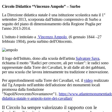
Circolo Didattico “Vincenzo Ampolo” – Surbo
La Direzione didattica statale è una istituzione scolastica nata il 1°
settembre 2013, scorporata dall'Istituto comprensivo di Surbo a
seguito del piano di dimensionamento della Regione Puglia per
l'anno 2013-2014.
L'istituto è intitolato
a
Vincenzo Ampolo
(
6 gennaio 1844 –27
febbraio 1904), poeta surbino dell'Ottocento.
Il logo dell'Istituto, dono alla scuola dell'artista
Salvatore Sava
,
richiama il motto "Radici per crescere, ali per volare": le radici sono
rappresentate dalla Torre dei Cavallari, le ali dalle ali dei gabbiani,
per una scuola che lavora intensamente tra tradizione e innovazione.
Per approfondimenti sulla Torre dei Cavallari, vd.
il
video
realizzato
dal Tg Ampolo nell'ambito dell'adozione dei monumenti locali
promossa dalla fondazione
"NapoliNovecentoNovantanove"1
.
https://www.atlantemonumentiadott
didattica-statale-v-ampolo-torre-dei-cavallari/
Il Circolo ha sempre valorizzato il rapporto con le