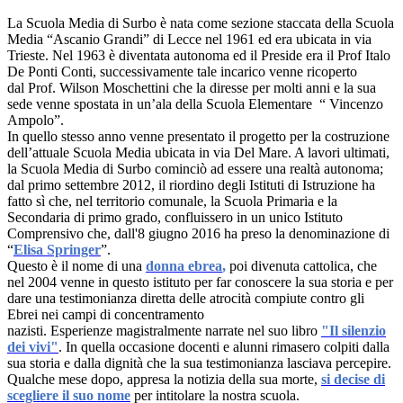
La Scuola Media di Surbo è nata come sezione staccata della Scuola
Media “Ascanio Grandi” di Lecce nel 1961 ed era ubicata in via
Trieste. Nel 1963 è diventata autonoma ed il Preside era il Prof Italo
De Ponti Conti, successivamente tale incarico venne ricoperto
dal Prof. Wilson Moschettini che la diresse per molti anni e la sua
sede venne spostata in un’ala della Scuola Elementare “ Vincenzo
Ampolo”.
In quello stesso anno venne presentato il progetto per la costruzione
dell’attuale Scuola Media ubicata in via Del Mare. A lavori ultimati,
la Scuola Media di Surbo cominciò ad essere una realtà autonoma;
dal primo settembre 2012, il riordino degli Istituti di Istruzione ha
fatto sì che, nel territorio comunale, la Scuola Primaria e la
Secondaria di primo grado, confluissero in un unico Istituto
Comprensivo che, dall'8 giugno 2016 ha preso la denominazione di
“
Elisa Springer
”.
Questo è il nome di una
donna ebrea
,
poi divenuta cattolica, che
nel 2004 venne in questo istituto per far conoscere la sua storia e per
dare una testimonianza diretta delle atrocità compiute contro gli
Ebrei nei campi di concentramento
nazisti. Esperienze magistralmente narrate nel suo libro
"Il silenzio
dei vivi"
. In quella occasione docenti e alunni rimasero colpiti dalla
sua storia e dalla dignità che la sua testimonianza lasciava percepire.
Qualche mese dopo, appresa la notizia della sua morte,
si decise di
scegliere il suo nome
per intitolare la nostra scuola.