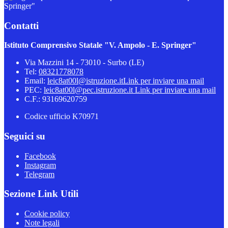
Springer"
Contatti
Istituto Comprensivo Statale "V. Ampolo - E. Springer"
Via Mazzini 14 - 73010 - Surbo (LE)
Tel:
08321778078
Email:
leic8at00l@istruzione.it
Link per inviare una mail
PEC:
leic8at00l@pec.istruzione.it
Link per inviare una mail
C.F.: 93169620759
Codice ufficio K70971
Seguici su
Facebook
Instagram
Telegram
Sezione Link Utili
Cookie policy
Note legali