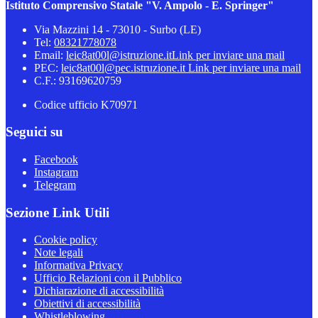
Istituto Comprensivo Statale "V. Ampolo - E. Springer"
Via Mazzini 14 - 73010 - Surbo (LE)
Tel:
08321778078
Email:
leic8at00l@istruzione.it
Link per inviare una mail
PEC:
leic8at00l@pec.istruzione.it
Link per inviare una mail
C.F.: 93169620759
Codice ufficio K70971
Seguici su
Facebook
Instagram
Telegram
Sezione Link Utili
Cookie policy
Note legali
Informativa Privacy
Ufficio Relazioni con il Pubblico
Dichiarazione di accessibilità
Obiettivi di accessibilità
Whistleblowing