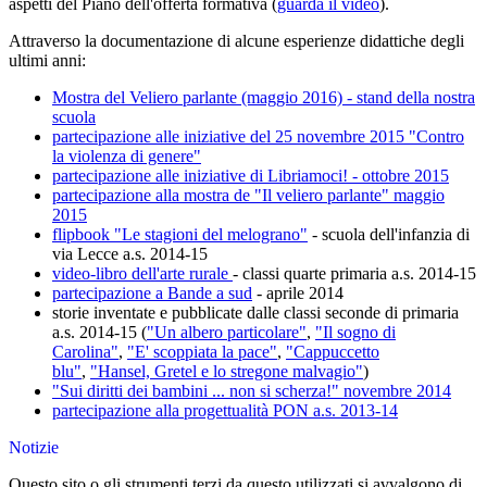
aspetti del Piano dell'offerta formativa (
guarda il video
).
Attraverso la documentazione di alcune esperienze didattiche degli
ultimi anni:
Mostra del Veliero parlante (maggio 2016) - stand della nostra
scuola
partecipazione alle iniziative del 25 novembre 2015 "Contro
la violenza di genere"
partecipazione alle iniziative di Libriamoci! - ottobre 2015
partecipazione alla mostra de "Il veliero parlante" maggio
2015
flipbook "Le stagioni del melograno"
- scuola dell'infanzia di
via Lecce a.s. 2014-15
video-libro dell'arte rurale
- classi quarte primaria a.s. 2014-15
partecipazione a Bande a sud
- aprile 2014
storie inventate e pubblicate dalle classi seconde di primaria
a.s. 2014-15 (
"Un albero particolare"
,
"Il sogno di
Carolina"
,
"E' scoppiata la pace"
,
"Cappuccetto
blu"
,
"Hansel, Gretel e lo stregone malvagio"
)
"Sui diritti dei bambini ... non si scherza!" novembre 2014
partecipazione alla progettualità PON a.s. 2013-14
Notizie
Questo sito o gli strumenti terzi da questo utilizzati si avvalgono di