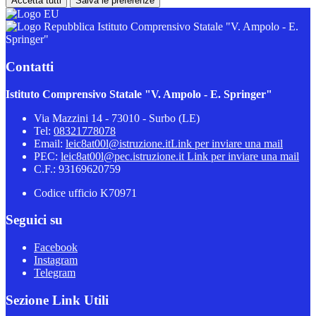
Accetta tutti
Salva le preferenze
Istituto Comprensivo Statale "V. Ampolo - E.
Springer"
Contatti
Istituto Comprensivo Statale "V. Ampolo - E. Springer"
Via Mazzini 14 - 73010 - Surbo (LE)
Tel:
08321778078
Email:
leic8at00l@istruzione.it
Link per inviare una mail
PEC:
leic8at00l@pec.istruzione.it
Link per inviare una mail
C.F.: 93169620759
Codice ufficio K70971
Seguici su
Facebook
Instagram
Telegram
Sezione Link Utili