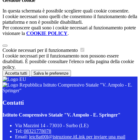
Gestione cookie
In questa schermata è possibile scegliere quali cookie consentire.
I cookie necessari sono quelli che consentono il funzionamento della
piattaforma e non è possibile disabilitarli.
Per conoscere quali sono i cookie necessari al funzionamento potete
visionare la
COOKIE POLICY
.
Cookie necessari per il funzionamento
I cookie necessari per il funzionamento non possono essere
disabilitati. È possibile consultare l'elenco nella pagina della cookie
policy.
Accetta tutti
Salva le preferenze
Istituto Comprensivo Statale "V. Ampolo - E.
Springer"
Contatti
Istituto Comprensivo Statale "V. Ampolo - E. Springer"
Via Mazzini 14 - 73010 - Surbo (LE)
Tel:
08321778078
Email:
leic8at00l@istruzione.it
Link per inviare una mail