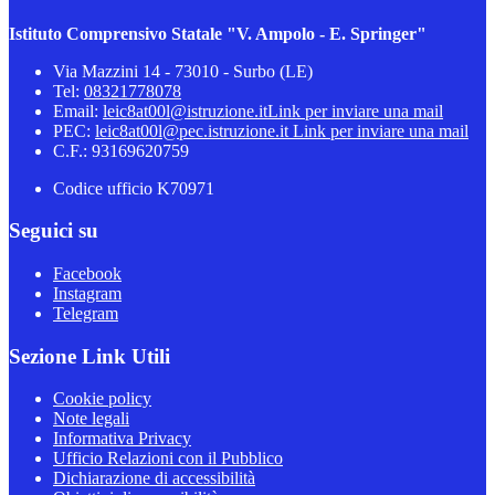
Istituto Comprensivo Statale "V. Ampolo - E. Springer"
Via Mazzini 14 - 73010 - Surbo (LE)
Tel:
08321778078
Email:
leic8at00l@istruzione.it
Link per inviare una mail
PEC:
leic8at00l@pec.istruzione.it
Link per inviare una mail
C.F.: 93169620759
Codice ufficio K70971
Seguici su
Facebook
Instagram
Telegram
Sezione Link Utili
Cookie policy
Note legali
Informativa Privacy
Ufficio Relazioni con il Pubblico
Dichiarazione di accessibilità