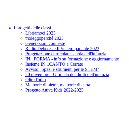
I progetti delle classi
Libriamoci 2023
#ioleggoperché 2023
Generazioni connesse
Radio Deberes e Il Veliero parlante 2023
Progettazione curriculare scuola dell'infanzia
IN...FORMA - info su formazione e aggiornamento
Insieme IN...CANTO a Cerrate
Avviso "Spazi e strumenti per le STEM"
20 novembre - Giornata dei diritti dell'infanzia
Oltre l'odio
Memorie di pietre, memorie di carta
Progetto Attiva Kids 2022-2023