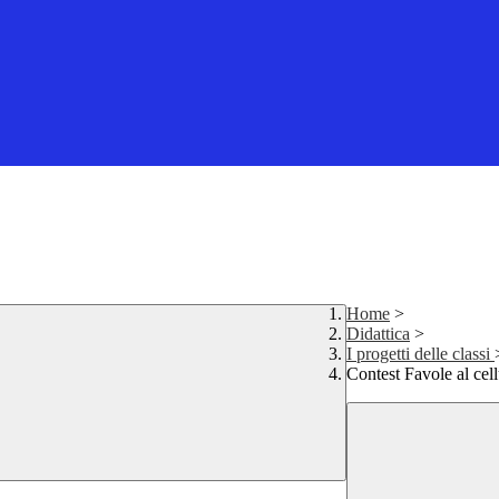
Home
>
Didattica
>
I progetti delle classi
Contest Favole al cell