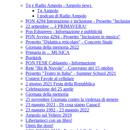
Tg e Radio Ampolo - Ampolo news
Tg Ampolo
I podcast di Radio Ampolo
PON 4294 Integrazione e inclusione - Progetto "Inclusio
22 settembre ... è PRIMAVERA!
Pon Edugreen - Informazione e pubblicità
PON Avviso 4294 - Progetto "Inclusioni in musica"
Progetto "Didattica reticolare" - Concerto finale
Giornata della memoria 2022
Primaria in ... MUSICA
Booktok
PON FESR Cablaggio - Informazione
Rete "Bit & Nuvole" - Convegno del 15 ottobre
Progetto "Teatro in fiaba" - Summer School 2021
Contest Favole al cellulare
2 giugno 2021 Festa della Repubblica
Celebrazione del 25 aprile
Giornata della memoria
25 novembre Giornata contro la violenza di genere
23 maggio 2021 - Di cosa siamo Capaci!
23 maggio 1992 - 23 maggio 2022
Ampolo sul Veliero 2019
Liberiamoci con un libro!
Open the door!