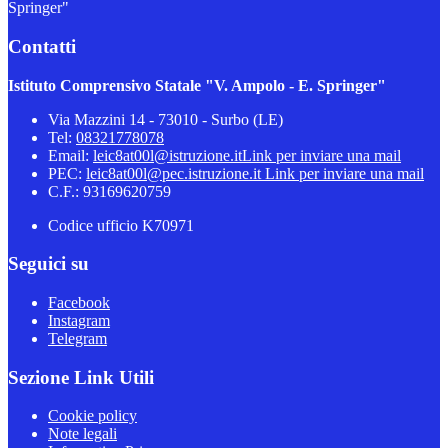
Springer"
Contatti
Istituto Comprensivo Statale "V. Ampolo - E. Springer"
Via Mazzini 14 - 73010 - Surbo (LE)
Tel:
08321778078
Email:
leic8at00l@istruzione.it
Link per inviare una mail
PEC:
leic8at00l@pec.istruzione.it
Link per inviare una mail
C.F.: 93169620759
Codice ufficio K70971
Seguici su
Facebook
Instagram
Telegram
Sezione Link Utili
Cookie policy
Note legali