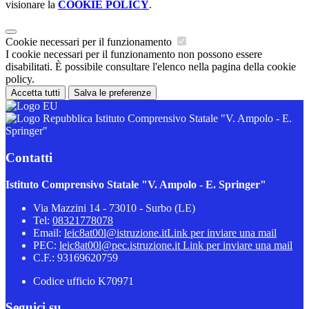
visionare la
COOKIE POLICY
.
Cookie necessari per il funzionamento
I cookie necessari per il funzionamento non possono essere
disabilitati. È possibile consultare l'elenco nella pagina della cookie
policy.
Accetta tutti
Salva le preferenze
Istituto Comprensivo Statale "V. Ampolo - E.
Springer"
Contatti
Istituto Comprensivo Statale "V. Ampolo - E. Springer"
Via Mazzini 14 - 73010 - Surbo (LE)
Tel:
08321778078
Email:
leic8at00l@istruzione.it
Link per inviare una mail
PEC:
leic8at00l@pec.istruzione.it
Link per inviare una mail
C.F.: 93169620759
Codice ufficio K70971
Seguici su