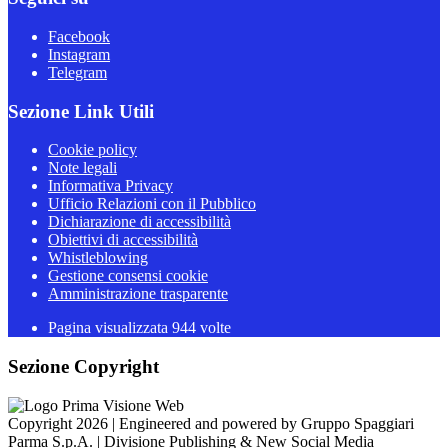
Facebook
Instagram
Telegram
Sezione Link Utili
Cookie policy
Note legali
Informativa Privacy
Ufficio Relazioni con il Pubblico
Dichiarazione di accessibilità
Obiettivi di accessibilità
Whistleblowing
Gestione consensi cookie
Amministrazione trasparente
Pagina visualizzata
944
volte
Sezione Copyright
Copyright 2026 | Engineered and powered by Gruppo Spaggiari
Parma S.p.A. | Divisione Publishing & New Social Media