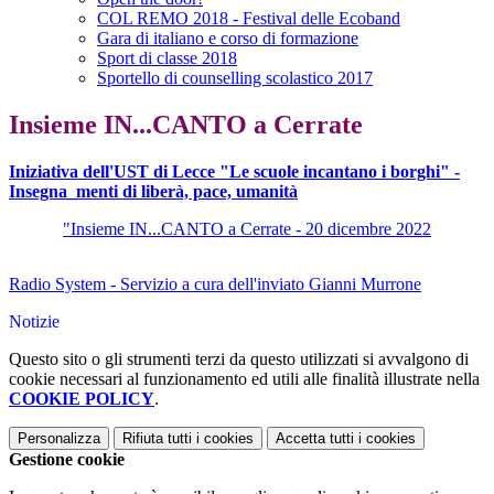
COL REMO 2018 - Festival delle Ecoband
Gara di italiano e corso di formazione
Sport di classe 2018
Sportello di counselling scolastico 2017
Insieme IN...CANTO a Cerrate
Iniziativa dell'UST di Lecce "Le scuole incantano i borghi" -
Insegna_menti di liberà, pace, umanità
"Insieme IN...CANTO a Cerrate - 20 dicembre 2022
Radio System - Servizio a cura dell'inviato Gianni Murrone
Notizie
Questo sito o gli strumenti terzi da questo utilizzati si avvalgono di
cookie necessari al funzionamento ed utili alle finalità illustrate nella
COOKIE POLICY
.
Personalizza
Rifiuta tutti
i cookies
Accetta tutti
i cookies
Gestione cookie