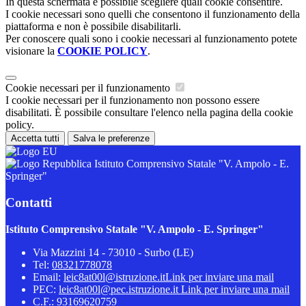
In questa schermata è possibile scegliere quali cookie consentire.
I cookie necessari sono quelli che consentono il funzionamento della
piattaforma e non è possibile disabilitarli.
Per conoscere quali sono i cookie necessari al funzionamento potete
visionare la
COOKIE POLICY
.
Cookie necessari per il funzionamento
I cookie necessari per il funzionamento non possono essere
disabilitati. È possibile consultare l'elenco nella pagina della cookie
policy.
Accetta tutti
Salva le preferenze
Istituto Comprensivo Statale "V. Ampolo - E.
Springer"
Contatti
Istituto Comprensivo Statale "V. Ampolo - E. Springer"
Via Mazzini 14 - 73010 - Surbo (LE)
Tel:
08321778078
Email:
leic8at00l@istruzione.it
Link per inviare una mail
PEC:
leic8at00l@pec.istruzione.it
Link per inviare una mail
C.F.: 93169620759