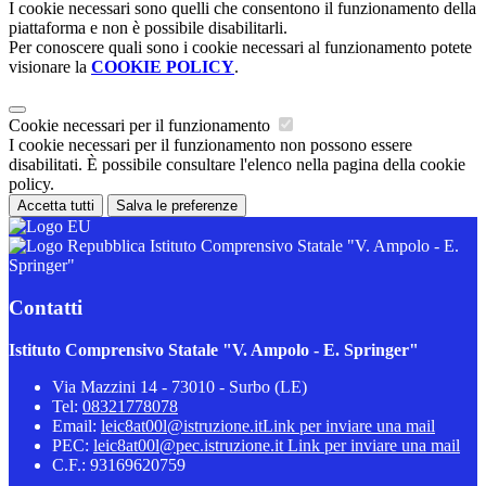
I cookie necessari sono quelli che consentono il funzionamento della
piattaforma e non è possibile disabilitarli.
Per conoscere quali sono i cookie necessari al funzionamento potete
visionare la
COOKIE POLICY
.
Cookie necessari per il funzionamento
I cookie necessari per il funzionamento non possono essere
disabilitati. È possibile consultare l'elenco nella pagina della cookie
policy.
Accetta tutti
Salva le preferenze
Istituto Comprensivo Statale "V. Ampolo - E.
Springer"
Contatti
Istituto Comprensivo Statale "V. Ampolo - E. Springer"
Via Mazzini 14 - 73010 - Surbo (LE)
Tel:
08321778078
Email:
leic8at00l@istruzione.it
Link per inviare una mail
PEC:
leic8at00l@pec.istruzione.it
Link per inviare una mail
C.F.: 93169620759