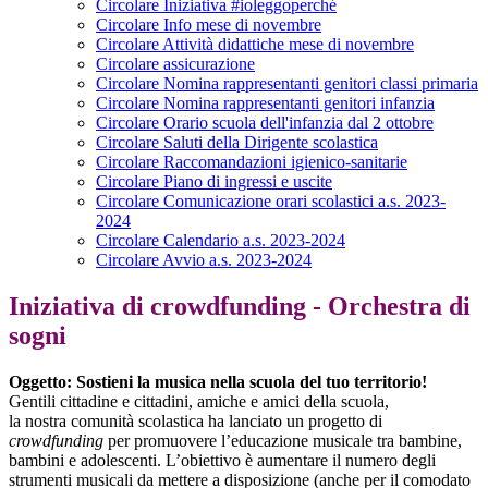
Circolare Iniziativa #ioleggoperché
Circolare Info mese di novembre
Circolare Attività didattiche mese di novembre
Circolare assicurazione
Circolare Nomina rappresentanti genitori classi primaria
Circolare Nomina rappresentanti genitori infanzia
Circolare Orario scuola dell'infanzia dal 2 ottobre
Circolare Saluti della Dirigente scolastica
Circolare Raccomandazioni igienico-sanitarie
Circolare Piano di ingressi e uscite
Circolare Comunicazione orari scolastici a.s. 2023-
2024
Circolare Calendario a.s. 2023-2024
Circolare Avvio a.s. 2023-2024
Iniziativa di crowdfunding - Orchestra di
sogni
Oggetto:
Sostieni la musica nella scuola del tuo territorio!
Gentili cittadine e cittadini, amiche e amici della scuola,
la nostra comunità scolastica ha lanciato un progetto di
crowdfunding
per promuovere l’educazione musicale tra bambine,
bambini e adolescenti. L’obiettivo è aumentare il numero degli
strumenti musicali da mettere a disposizione (anche per il comodato