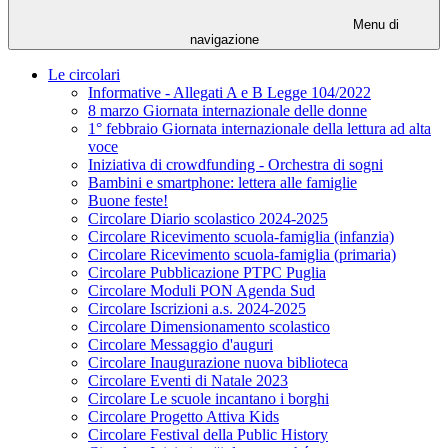
Menu di
navigazione
Le circolari
Informative - Allegati A e B Legge 104/2022
8 marzo Giornata internazionale delle donne
1° febbraio Giornata internazionale della lettura ad alta
voce
Iniziativa di crowdfunding - Orchestra di sogni
Bambini e smartphone: lettera alle famiglie
Buone feste!
Circolare Diario scolastico 2024-2025
Circolare Ricevimento scuola-famiglia (infanzia)
Circolare Ricevimento scuola-famiglia (primaria)
Circolare Pubblicazione PTPC Puglia
Circolare Moduli PON Agenda Sud
Circolare Iscrizioni a.s. 2024-2025
Circolare Dimensionamento scolastico
Circolare Messaggio d'auguri
Circolare Inaugurazione nuova biblioteca
Circolare Eventi di Natale 2023
Circolare Le scuole incantano i borghi
Circolare Progetto Attiva Kids
Circolare Festival della Public History