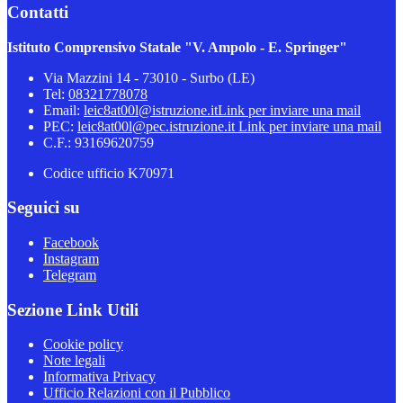
Contatti
Istituto Comprensivo Statale "V. Ampolo - E. Springer"
Via Mazzini 14 - 73010 - Surbo (LE)
Tel:
08321778078
Email:
leic8at00l@istruzione.it
Link per inviare una mail
PEC:
leic8at00l@pec.istruzione.it
Link per inviare una mail
C.F.: 93169620759
Codice ufficio K70971
Seguici su
Facebook
Instagram
Telegram
Sezione Link Utili
Cookie policy
Note legali
Informativa Privacy
Ufficio Relazioni con il Pubblico