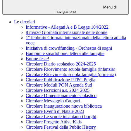
Menu di
navigazione
Le circolari
Informative - Allegati A e B Legge 104/2022
8 marzo Giornata internazionale delle donne
1° febbraio Giornata internazionale della lettura ad alta
voce
Iniziativa di crowdfunding - Orchestra di sogni
Bambini e smartphone: lettera alle famiglie
Buone feste!
Circolare Diario scolastico 2024-2025
Circolare Ricevimento scuola-famiglia (infanzia)
Circolare Ricevimento scuola-famiglia (primaria)
Circolare Pubblicazione PTPC Puglia
Circolare Moduli PON Agenda Sud
Circolare Iscrizioni a.s. 2024-2025
Circolare Dimensionamento scolastico
Circolare Messaggio d'auguri
Circolare Inaugurazione nuova biblioteca
Circolare Eventi di Natale 2023
Circolare Le scuole incantano i borghi
Circolare Progetto Attiva Kids
Circolare Festival della Public History