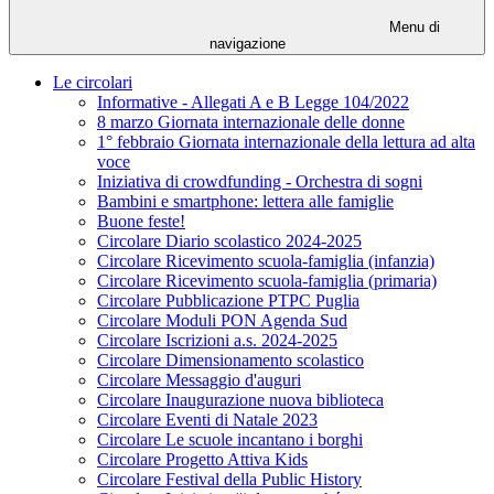
Menu di
navigazione
Le circolari
Informative - Allegati A e B Legge 104/2022
8 marzo Giornata internazionale delle donne
1° febbraio Giornata internazionale della lettura ad alta
voce
Iniziativa di crowdfunding - Orchestra di sogni
Bambini e smartphone: lettera alle famiglie
Buone feste!
Circolare Diario scolastico 2024-2025
Circolare Ricevimento scuola-famiglia (infanzia)
Circolare Ricevimento scuola-famiglia (primaria)
Circolare Pubblicazione PTPC Puglia
Circolare Moduli PON Agenda Sud
Circolare Iscrizioni a.s. 2024-2025
Circolare Dimensionamento scolastico
Circolare Messaggio d'auguri
Circolare Inaugurazione nuova biblioteca
Circolare Eventi di Natale 2023
Circolare Le scuole incantano i borghi
Circolare Progetto Attiva Kids
Circolare Festival della Public History