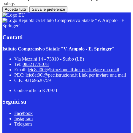
policy.
Accetta tutti
Salva le preferenze
Istituto Comprensivo Statale "V. Ampolo - E.
Springer"
Contatti
Istituto Comprensivo Statale "V. Ampolo - E. Springer"
Via Mazzini 14 - 73010 - Surbo (LE)
Tel:
08321778078
Email:
leic8at00l@istruzione.it
Link per inviare una mail
PEC:
leic8at00l@pec.istruzione.it
Link per inviare una mail
C.F.: 93169620759
Codice ufficio K70971
Seguici su
Facebook
Instagram
Telegram