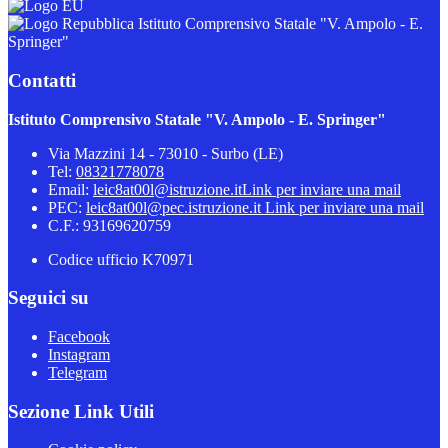
Istituto Comprensivo Statale "V. Ampolo - E.
Springer"
Contatti
Istituto Comprensivo Statale "V. Ampolo - E. Springer"
Via Mazzini 14 - 73010 - Surbo (LE)
Tel:
08321778078
Email:
leic8at00l@istruzione.it
Link per inviare una mail
PEC:
leic8at00l@pec.istruzione.it
Link per inviare una mail
C.F.: 93169620759
Codice ufficio K70971
Seguici su
Facebook
Instagram
Telegram
Sezione Link Utili