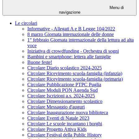
Menu di
navigazione
Le circolari
Informative - Allegati A e B Legge 104/2022
8 marzo Giornata internazionale delle donne
1° febbraio Giornata internazionale della lettura ad alta
voce
Iniziativa di crowdfunding - Orchestra di sogni
Bambini e smartphone: lettera alle famiglie
Buone feste!
Circolare Diario scolastico 2024-2025
Circolare Ricevimento scuola-famiglia (infanzia)
Circolare Ricevimento scuola-famiglia (primaria)
Circolare Pubblicazione PTPC Puglia
Circolare Moduli PON Agenda Sud
Circolare Iscrizioni a.s. 2024-2025
Circolare Dimensionamento scolastico
Circolare Messaggio d'auguri
Circolare Inaugurazione nuova biblioteca
Circolare Eventi di Natale 2023
Circolare Le scuole incantano i borghi
Circolare Progetto Attiva Kids
Circolare Festival della Public History