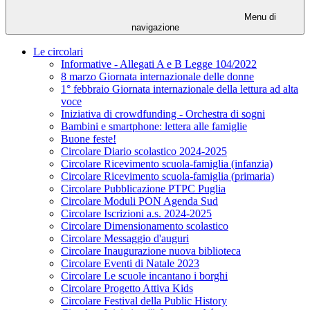
Menu di
navigazione
Le circolari
Informative - Allegati A e B Legge 104/2022
8 marzo Giornata internazionale delle donne
1° febbraio Giornata internazionale della lettura ad alta
voce
Iniziativa di crowdfunding - Orchestra di sogni
Bambini e smartphone: lettera alle famiglie
Buone feste!
Circolare Diario scolastico 2024-2025
Circolare Ricevimento scuola-famiglia (infanzia)
Circolare Ricevimento scuola-famiglia (primaria)
Circolare Pubblicazione PTPC Puglia
Circolare Moduli PON Agenda Sud
Circolare Iscrizioni a.s. 2024-2025
Circolare Dimensionamento scolastico
Circolare Messaggio d'auguri
Circolare Inaugurazione nuova biblioteca
Circolare Eventi di Natale 2023
Circolare Le scuole incantano i borghi
Circolare Progetto Attiva Kids
Circolare Festival della Public History