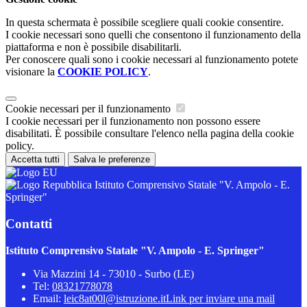
In questa schermata è possibile scegliere quali cookie consentire.
I cookie necessari sono quelli che consentono il funzionamento della
piattaforma e non è possibile disabilitarli.
Per conoscere quali sono i cookie necessari al funzionamento potete
visionare la
COOKIE POLICY
.
Cookie necessari per il funzionamento
I cookie necessari per il funzionamento non possono essere
disabilitati. È possibile consultare l'elenco nella pagina della cookie
policy.
Accetta tutti
Salva le preferenze
Istituto Comprensivo Statale "V. Ampolo - E.
Springer"
Contatti
Istituto Comprensivo Statale "V. Ampolo - E. Springer"
Via Mazzini 14 - 73010 - Surbo (LE)
Tel:
08321778078
Email:
leic8at00l@istruzione.it
Link per inviare una mail