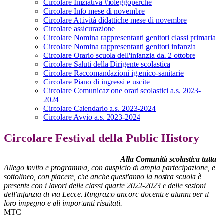
Circolare Iniziativa #ioleggoperché
Circolare Info mese di novembre
Circolare Attività didattiche mese di novembre
Circolare assicurazione
Circolare Nomina rappresentanti genitori classi primaria
Circolare Nomina rappresentanti genitori infanzia
Circolare Orario scuola dell'infanzia dal 2 ottobre
Circolare Saluti della Dirigente scolastica
Circolare Raccomandazioni igienico-sanitarie
Circolare Piano di ingressi e uscite
Circolare Comunicazione orari scolastici a.s. 2023-
2024
Circolare Calendario a.s. 2023-2024
Circolare Avvio a.s. 2023-2024
Circolare Festival della Public History
Alla Comunità scolastica tutta
Allego invito e programma, con auspicio di ampia partecipazione, e
sottolineo, con piacere, che anche quest'anno la nostra scuola è
presente con i lavori delle classi quarte 2022-2023 e delle sezioni
dell'infanzia di via Lecce. Ringrazio ancora docenti e alunni per il
loro impegno e gli importanti risultati.
MTC