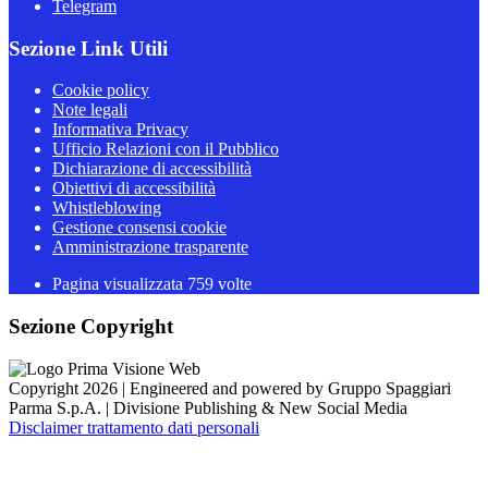
Telegram
Sezione Link Utili
Cookie policy
Note legali
Informativa Privacy
Ufficio Relazioni con il Pubblico
Dichiarazione di accessibilità
Obiettivi di accessibilità
Whistleblowing
Gestione consensi cookie
Amministrazione trasparente
Pagina visualizzata
759
volte
Sezione Copyright
Copyright 2026 | Engineered and powered by Gruppo Spaggiari
Parma S.p.A. | Divisione Publishing & New Social Media
Disclaimer trattamento dati personali