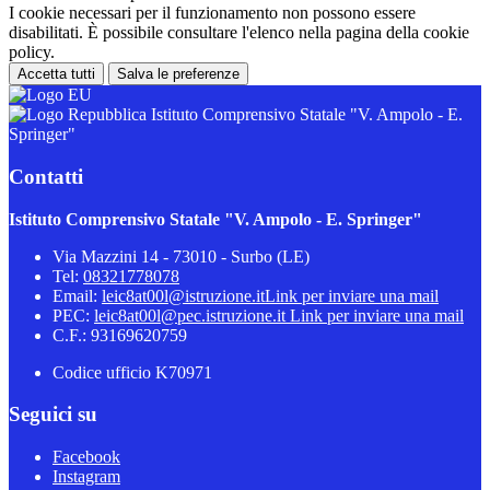
I cookie necessari per il funzionamento non possono essere
disabilitati. È possibile consultare l'elenco nella pagina della cookie
policy.
Accetta tutti
Salva le preferenze
Istituto Comprensivo Statale "V. Ampolo - E.
Springer"
Contatti
Istituto Comprensivo Statale "V. Ampolo - E. Springer"
Via Mazzini 14 - 73010 - Surbo (LE)
Tel:
08321778078
Email:
leic8at00l@istruzione.it
Link per inviare una mail
PEC:
leic8at00l@pec.istruzione.it
Link per inviare una mail
C.F.: 93169620759
Codice ufficio K70971
Seguici su
Facebook
Instagram