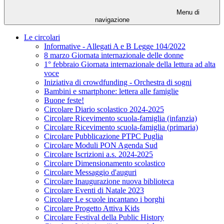
Menu di
navigazione
Le circolari
Informative - Allegati A e B Legge 104/2022
8 marzo Giornata internazionale delle donne
1° febbraio Giornata internazionale della lettura ad alta
voce
Iniziativa di crowdfunding - Orchestra di sogni
Bambini e smartphone: lettera alle famiglie
Buone feste!
Circolare Diario scolastico 2024-2025
Circolare Ricevimento scuola-famiglia (infanzia)
Circolare Ricevimento scuola-famiglia (primaria)
Circolare Pubblicazione PTPC Puglia
Circolare Moduli PON Agenda Sud
Circolare Iscrizioni a.s. 2024-2025
Circolare Dimensionamento scolastico
Circolare Messaggio d'auguri
Circolare Inaugurazione nuova biblioteca
Circolare Eventi di Natale 2023
Circolare Le scuole incantano i borghi
Circolare Progetto Attiva Kids
Circolare Festival della Public History