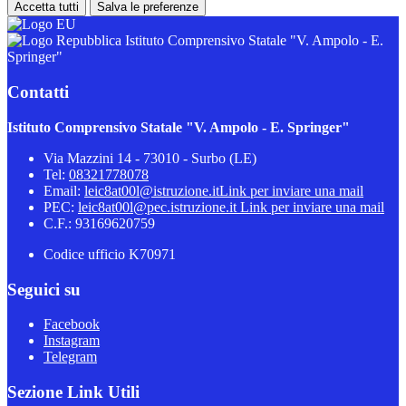
Accetta tutti
Salva le preferenze
Istituto Comprensivo Statale "V. Ampolo - E.
Springer"
Contatti
Istituto Comprensivo Statale "V. Ampolo - E. Springer"
Via Mazzini 14 - 73010 - Surbo (LE)
Tel:
08321778078
Email:
leic8at00l@istruzione.it
Link per inviare una mail
PEC:
leic8at00l@pec.istruzione.it
Link per inviare una mail
C.F.: 93169620759
Codice ufficio K70971
Seguici su
Facebook
Instagram
Telegram
Sezione Link Utili