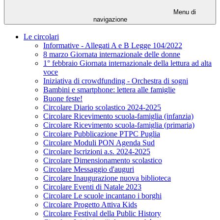
Menu di
navigazione
Le circolari
Informative - Allegati A e B Legge 104/2022
8 marzo Giornata internazionale delle donne
1° febbraio Giornata internazionale della lettura ad alta
voce
Iniziativa di crowdfunding - Orchestra di sogni
Bambini e smartphone: lettera alle famiglie
Buone feste!
Circolare Diario scolastico 2024-2025
Circolare Ricevimento scuola-famiglia (infanzia)
Circolare Ricevimento scuola-famiglia (primaria)
Circolare Pubblicazione PTPC Puglia
Circolare Moduli PON Agenda Sud
Circolare Iscrizioni a.s. 2024-2025
Circolare Dimensionamento scolastico
Circolare Messaggio d'auguri
Circolare Inaugurazione nuova biblioteca
Circolare Eventi di Natale 2023
Circolare Le scuole incantano i borghi
Circolare Progetto Attiva Kids
Circolare Festival della Public History