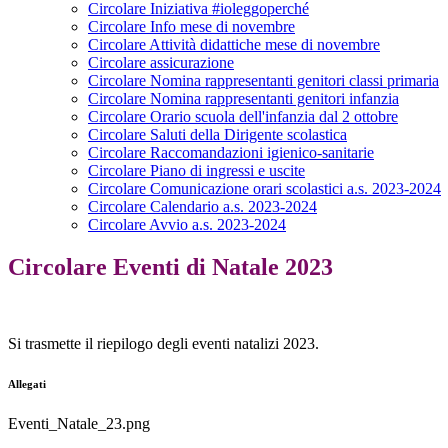
Circolare Iniziativa #ioleggoperché
Circolare Info mese di novembre
Circolare Attività didattiche mese di novembre
Circolare assicurazione
Circolare Nomina rappresentanti genitori classi primaria
Circolare Nomina rappresentanti genitori infanzia
Circolare Orario scuola dell'infanzia dal 2 ottobre
Circolare Saluti della Dirigente scolastica
Circolare Raccomandazioni igienico-sanitarie
Circolare Piano di ingressi e uscite
Circolare Comunicazione orari scolastici a.s. 2023-2024
Circolare Calendario a.s. 2023-2024
Circolare Avvio a.s. 2023-2024
Circolare Eventi di Natale 2023
Si trasmette il riepilogo degli eventi natalizi 2023.
Allegati
Eventi_Natale_23.png