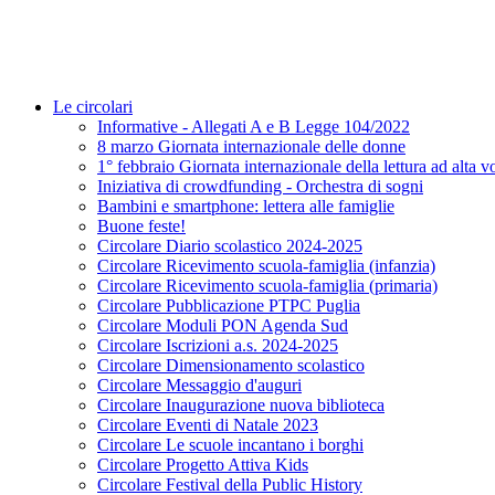
Le circolari
Informative - Allegati A e B Legge 104/2022
8 marzo Giornata internazionale delle donne
1° febbraio Giornata internazionale della lettura ad alta v
Iniziativa di crowdfunding - Orchestra di sogni
Bambini e smartphone: lettera alle famiglie
Buone feste!
Circolare Diario scolastico 2024-2025
Circolare Ricevimento scuola-famiglia (infanzia)
Circolare Ricevimento scuola-famiglia (primaria)
Circolare Pubblicazione PTPC Puglia
Circolare Moduli PON Agenda Sud
Circolare Iscrizioni a.s. 2024-2025
Circolare Dimensionamento scolastico
Circolare Messaggio d'auguri
Circolare Inaugurazione nuova biblioteca
Circolare Eventi di Natale 2023
Circolare Le scuole incantano i borghi
Circolare Progetto Attiva Kids
Circolare Festival della Public History