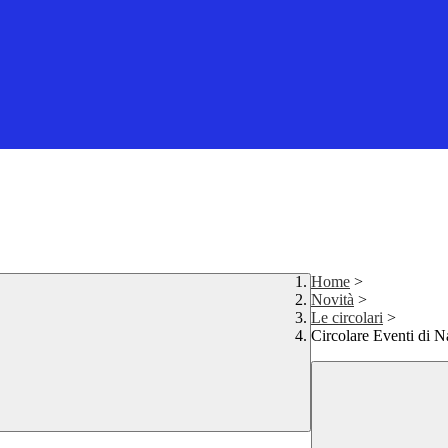
Home
>
Novità
>
Le circolari
>
Circolare Eventi di N