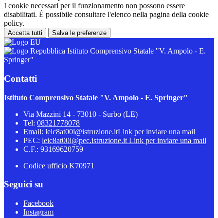
I cookie necessari per il funzionamento non possono essere
disabilitati. È possibile consultare l'elenco nella pagina della cookie
policy.
Accetta tutti
Salva le preferenze
Istituto Comprensivo Statale "V. Ampolo - E.
Springer"
Contatti
Istituto Comprensivo Statale "V. Ampolo - E. Springer"
Via Mazzini 14 - 73010 - Surbo (LE)
Tel:
08321778078
Email:
leic8at00l@istruzione.it
Link per inviare una mail
PEC:
leic8at00l@pec.istruzione.it
Link per inviare una mail
C.F.: 93169620759
Codice ufficio K70971
Seguici su
Facebook
Instagram