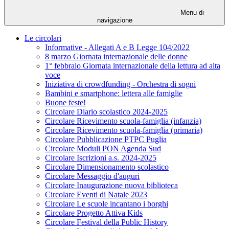
Menu di
navigazione
Le circolari
Informative - Allegati A e B Legge 104/2022
8 marzo Giornata internazionale delle donne
1° febbraio Giornata internazionale della lettura ad alta
voce
Iniziativa di crowdfunding - Orchestra di sogni
Bambini e smartphone: lettera alle famiglie
Buone feste!
Circolare Diario scolastico 2024-2025
Circolare Ricevimento scuola-famiglia (infanzia)
Circolare Ricevimento scuola-famiglia (primaria)
Circolare Pubblicazione PTPC Puglia
Circolare Moduli PON Agenda Sud
Circolare Iscrizioni a.s. 2024-2025
Circolare Dimensionamento scolastico
Circolare Messaggio d'auguri
Circolare Inaugurazione nuova biblioteca
Circolare Eventi di Natale 2023
Circolare Le scuole incantano i borghi
Circolare Progetto Attiva Kids
Circolare Festival della Public History