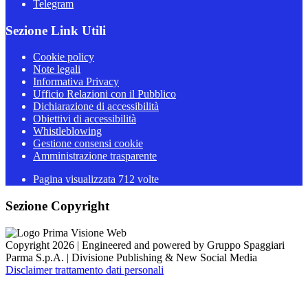
Telegram
Sezione Link Utili
Cookie policy
Note legali
Informativa Privacy
Ufficio Relazioni con il Pubblico
Dichiarazione di accessibilità
Obiettivi di accessibilità
Whistleblowing
Gestione consensi cookie
Amministrazione trasparente
Pagina visualizzata
712
volte
Sezione Copyright
Copyright 2026 | Engineered and powered by Gruppo Spaggiari
Parma S.p.A. | Divisione Publishing & New Social Media
Disclaimer trattamento dati personali