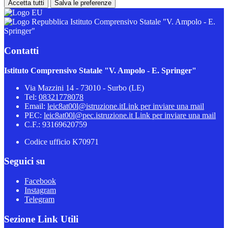
Accetta tutti
Salva le preferenze
Istituto Comprensivo Statale "V. Ampolo - E.
Springer"
Contatti
Istituto Comprensivo Statale "V. Ampolo - E. Springer"
Via Mazzini 14 - 73010 - Surbo (LE)
Tel:
08321778078
Email:
leic8at00l@istruzione.it
Link per inviare una mail
PEC:
leic8at00l@pec.istruzione.it
Link per inviare una mail
C.F.: 93169620759
Codice ufficio K70971
Seguici su
Facebook
Instagram
Telegram
Sezione Link Utili