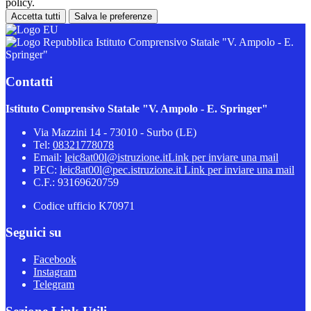
policy.
Accetta tutti
Salva le preferenze
Istituto Comprensivo Statale "V. Ampolo - E.
Springer"
Contatti
Istituto Comprensivo Statale "V. Ampolo - E. Springer"
Via Mazzini 14 - 73010 - Surbo (LE)
Tel:
08321778078
Email:
leic8at00l@istruzione.it
Link per inviare una mail
PEC:
leic8at00l@pec.istruzione.it
Link per inviare una mail
C.F.: 93169620759
Codice ufficio K70971
Seguici su
Facebook
Instagram
Telegram