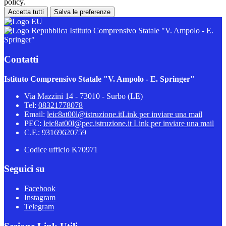
policy.
Accetta tutti
Salva le preferenze
Istituto Comprensivo Statale "V. Ampolo - E.
Springer"
Contatti
Istituto Comprensivo Statale "V. Ampolo - E. Springer"
Via Mazzini 14 - 73010 - Surbo (LE)
Tel:
08321778078
Email:
leic8at00l@istruzione.it
Link per inviare una mail
PEC:
leic8at00l@pec.istruzione.it
Link per inviare una mail
C.F.: 93169620759
Codice ufficio K70971
Seguici su
Facebook
Instagram
Telegram