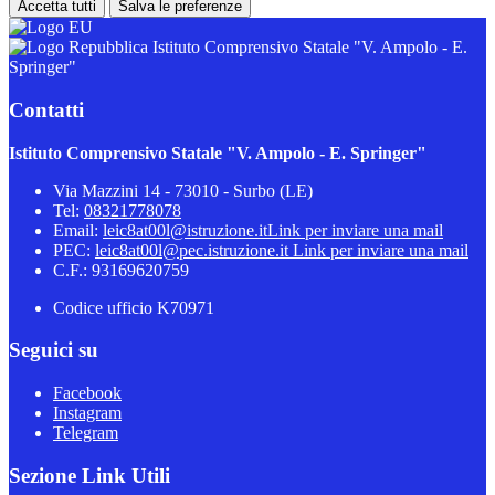
Accetta tutti
Salva le preferenze
Istituto Comprensivo Statale "V. Ampolo - E.
Springer"
Contatti
Istituto Comprensivo Statale "V. Ampolo - E. Springer"
Via Mazzini 14 - 73010 - Surbo (LE)
Tel:
08321778078
Email:
leic8at00l@istruzione.it
Link per inviare una mail
PEC:
leic8at00l@pec.istruzione.it
Link per inviare una mail
C.F.: 93169620759
Codice ufficio K70971
Seguici su
Facebook
Instagram
Telegram
Sezione Link Utili