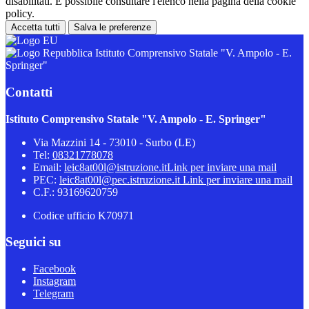
disabilitati. È possibile consultare l'elenco nella pagina della cookie
policy.
Accetta tutti
Salva le preferenze
Istituto Comprensivo Statale "V. Ampolo - E.
Springer"
Contatti
Istituto Comprensivo Statale "V. Ampolo - E. Springer"
Via Mazzini 14 - 73010 - Surbo (LE)
Tel:
08321778078
Email:
leic8at00l@istruzione.it
Link per inviare una mail
PEC:
leic8at00l@pec.istruzione.it
Link per inviare una mail
C.F.: 93169620759
Codice ufficio K70971
Seguici su
Facebook
Instagram
Telegram