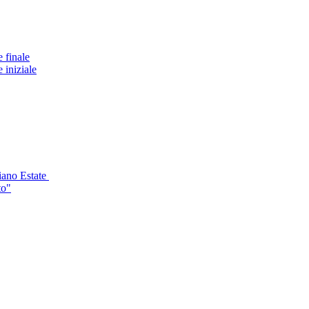
 finale
 iniziale
Piano Estate
to"