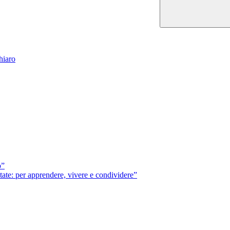
hiaro
o”
ate: per apprendere, vivere e condividere”