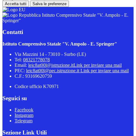
Accetta tutti
Salva le preferenze
Istituto Comprensivo Statale "V. Ampolo - E.
Springer"
Contatti
Istituto Comprensivo Statale "V. Ampolo - E. Springer"
Via Mazzini 14 - 73010 - Surbo (LE)
Tel:
08321778078
Email:
leic8at00l@istruzione.it
Link per inviare una mail
PEC:
leic8at00l@pec.istruzione.it
Link per inviare una mail
C.F.: 93169620759
Codice ufficio K70971
Seguici su
Facebook
Instagram
Telegram
Sezione Link Utili