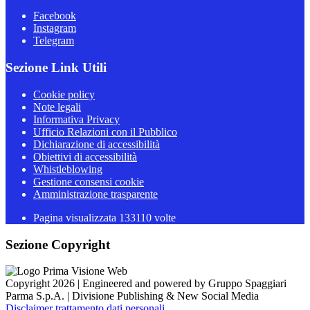
Facebook
Instagram
Telegram
Sezione Link Utili
Cookie policy
Note legali
Informativa Privacy
Ufficio Relazioni con il Pubblico
Dichiarazione di accessibilità
Obiettivi di accessibilità
Whistleblowing
Gestione consensi cookie
Amministrazione trasparente
Pagina visualizzata
133110
volte
Sezione Copyright
Copyright 2026 | Engineered and powered by Gruppo Spaggiari
Parma S.p.A. | Divisione Publishing & New Social Media
Disclaimer trattamento dati personali