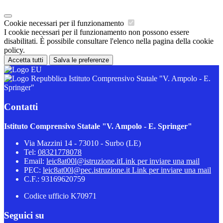
Cookie necessari per il funzionamento
I cookie necessari per il funzionamento non possono essere
disabilitati. È possibile consultare l'elenco nella pagina della cookie
policy.
Accetta tutti
Salva le preferenze
Istituto Comprensivo Statale "V. Ampolo - E.
Springer"
Contatti
Istituto Comprensivo Statale "V. Ampolo - E. Springer"
Via Mazzini 14 - 73010 - Surbo (LE)
Tel:
08321778078
Email:
leic8at00l@istruzione.it
Link per inviare una mail
PEC:
leic8at00l@pec.istruzione.it
Link per inviare una mail
C.F.: 93169620759
Codice ufficio K70971
Seguici su