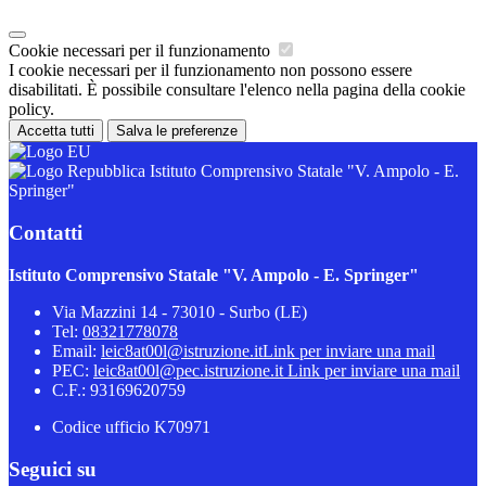
Cookie necessari per il funzionamento
I cookie necessari per il funzionamento non possono essere
disabilitati. È possibile consultare l'elenco nella pagina della cookie
policy.
Accetta tutti
Salva le preferenze
Istituto Comprensivo Statale "V. Ampolo - E.
Springer"
Contatti
Istituto Comprensivo Statale "V. Ampolo - E. Springer"
Via Mazzini 14 - 73010 - Surbo (LE)
Tel:
08321778078
Email:
leic8at00l@istruzione.it
Link per inviare una mail
PEC:
leic8at00l@pec.istruzione.it
Link per inviare una mail
C.F.: 93169620759
Codice ufficio K70971
Seguici su