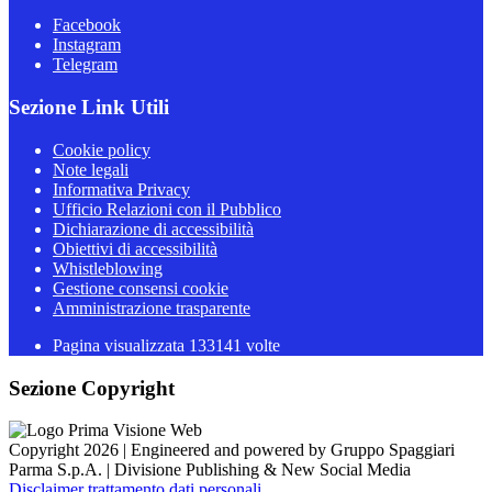
Facebook
Instagram
Telegram
Sezione Link Utili
Cookie policy
Note legali
Informativa Privacy
Ufficio Relazioni con il Pubblico
Dichiarazione di accessibilità
Obiettivi di accessibilità
Whistleblowing
Gestione consensi cookie
Amministrazione trasparente
Pagina visualizzata
133141
volte
Sezione Copyright
Copyright 2026 | Engineered and powered by Gruppo Spaggiari
Parma S.p.A. | Divisione Publishing & New Social Media
Disclaimer trattamento dati personali