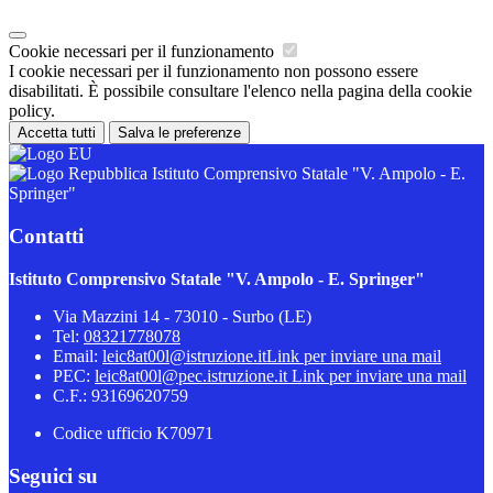
Cookie necessari per il funzionamento
I cookie necessari per il funzionamento non possono essere
disabilitati. È possibile consultare l'elenco nella pagina della cookie
policy.
Accetta tutti
Salva le preferenze
Istituto Comprensivo Statale "V. Ampolo - E.
Springer"
Contatti
Istituto Comprensivo Statale "V. Ampolo - E. Springer"
Via Mazzini 14 - 73010 - Surbo (LE)
Tel:
08321778078
Email:
leic8at00l@istruzione.it
Link per inviare una mail
PEC:
leic8at00l@pec.istruzione.it
Link per inviare una mail
C.F.: 93169620759
Codice ufficio K70971
Seguici su