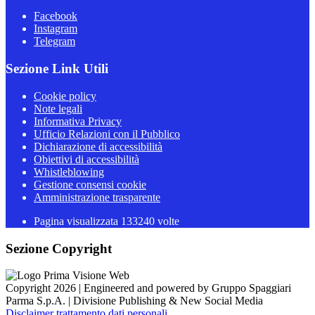
Facebook
Instagram
Telegram
Sezione Link Utili
Cookie policy
Note legali
Informativa Privacy
Ufficio Relazioni con il Pubblico
Dichiarazione di accessibilità
Obiettivi di accessibilità
Whistleblowing
Gestione consensi cookie
Amministrazione trasparente
Pagina visualizzata
133240
volte
Sezione Copyright
Copyright 2026 | Engineered and powered by Gruppo Spaggiari
Parma S.p.A. | Divisione Publishing & New Social Media
Disclaimer trattamento dati personali