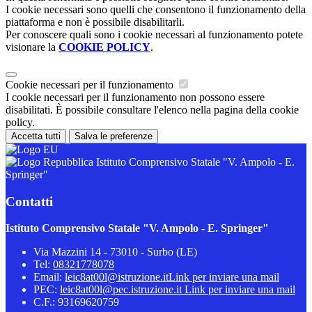
I cookie necessari sono quelli che consentono il funzionamento della
piattaforma e non è possibile disabilitarli.
Per conoscere quali sono i cookie necessari al funzionamento potete
visionare la
COOKIE POLICY
.
Cookie necessari per il funzionamento
I cookie necessari per il funzionamento non possono essere
disabilitati. È possibile consultare l'elenco nella pagina della cookie
policy.
Accetta tutti
Salva le preferenze
Istituto Comprensivo Statale "V. Ampolo - E.
Springer"
Contatti
Istituto Comprensivo Statale "V. Ampolo - E. Springer"
Via Mazzini 14 - 73010 - Surbo (LE)
Tel:
08321778078
Email:
leic8at00l@istruzione.it
Link per inviare una mail
PEC:
leic8at00l@pec.istruzione.it
Link per inviare una mail
C.F.: 93169620759