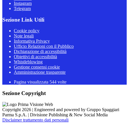
Instagram
Telegram
Sezione Link Utili
Cookie policy
Note legali
Informativa Privacy
Ufficio Relazioni con il Pubblico
Dichiarazione di accessibilità
Obiettivi di accessibilità
Whistleblowing
Gestione consensi cookie
Amministrazione trasparente
Pagina visualizzata
544
volte
Sezione Copyright
Copyright 2026 | Engineered and powered by Gruppo Spaggiari
Parma S.p.A. | Divisione Publishing & New Social Media
Disclaimer trattamento dati personali