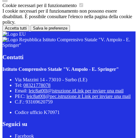
Cookie necessari per il funzionamento
I cookie necessari per il funzionamento non possono essere
disabilitati. È possibile consultare l'elenco nella pagina della cookie
policy.
Accetta tutti
Salva le preferenze
Istituto Comprensivo Statale "V. Ampolo - E.
Springer"
Contatti
Istituto Comprensivo Statale "V. Ampolo - E. Springer"
Via Mazzini 14 - 73010 - Surbo (LE)
Tel:
08321778078
Email:
leic8at00l@istruzione.it
Link per inviare una mail
PEC:
leic8at00l@pec.istruzione.it
Link per inviare una mail
C.F.: 93169620759
Codice ufficio K70971
Seguici su
Facebook