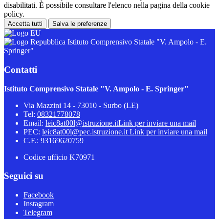
disabilitati. È possibile consultare l'elenco nella pagina della cookie
policy.
Accetta tutti
Salva le preferenze
Istituto Comprensivo Statale "V. Ampolo - E.
Springer"
Contatti
Istituto Comprensivo Statale "V. Ampolo - E. Springer"
Via Mazzini 14 - 73010 - Surbo (LE)
Tel:
08321778078
Email:
leic8at00l@istruzione.it
Link per inviare una mail
PEC:
leic8at00l@pec.istruzione.it
Link per inviare una mail
C.F.: 93169620759
Codice ufficio K70971
Seguici su
Facebook
Instagram
Telegram