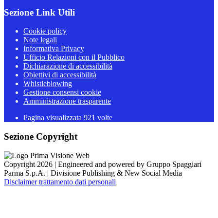
Sezione Link Utili
Cookie policy
Note legali
Informativa Privacy
Ufficio Relazioni con il Pubblico
Dichiarazione di accessibilità
Obiettivi di accessibilità
Whistleblowing
Gestione consensi cookie
Amministrazione trasparente
Pagina visualizzata
921
volte
Sezione Copyright
Copyright 2026 | Engineered and powered by Gruppo Spaggiari
Parma S.p.A. | Divisione Publishing & New Social Media
Disclaimer trattamento dati personali