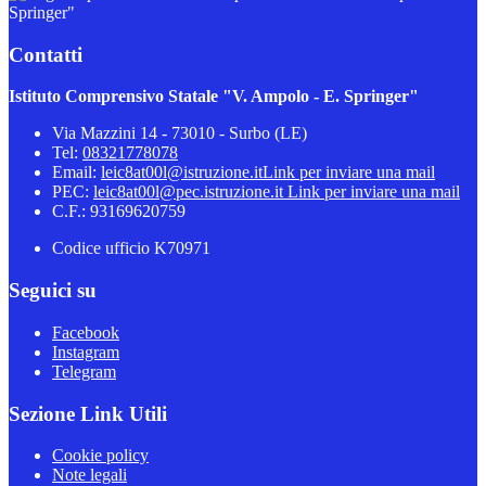
Springer"
Contatti
Istituto Comprensivo Statale "V. Ampolo - E. Springer"
Via Mazzini 14 - 73010 - Surbo (LE)
Tel:
08321778078
Email:
leic8at00l@istruzione.it
Link per inviare una mail
PEC:
leic8at00l@pec.istruzione.it
Link per inviare una mail
C.F.: 93169620759
Codice ufficio K70971
Seguici su
Facebook
Instagram
Telegram
Sezione Link Utili
Cookie policy
Note legali