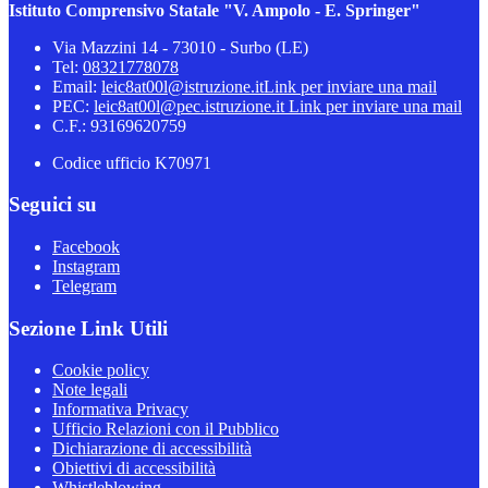
Istituto Comprensivo Statale "V. Ampolo - E. Springer"
Via Mazzini 14 - 73010 - Surbo (LE)
Tel:
08321778078
Email:
leic8at00l@istruzione.it
Link per inviare una mail
PEC:
leic8at00l@pec.istruzione.it
Link per inviare una mail
C.F.: 93169620759
Codice ufficio K70971
Seguici su
Facebook
Instagram
Telegram
Sezione Link Utili
Cookie policy
Note legali
Informativa Privacy
Ufficio Relazioni con il Pubblico
Dichiarazione di accessibilità
Obiettivi di accessibilità
Whistleblowing