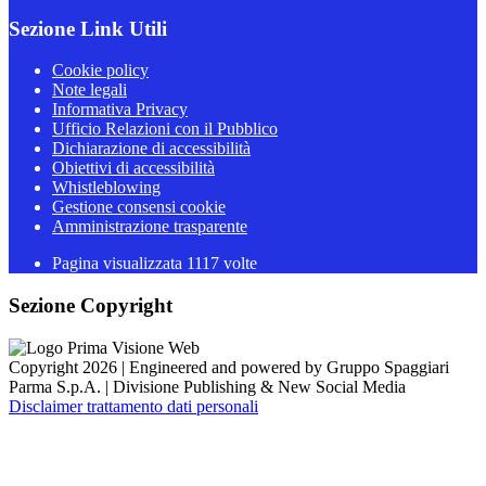
Sezione Link Utili
Cookie policy
Note legali
Informativa Privacy
Ufficio Relazioni con il Pubblico
Dichiarazione di accessibilità
Obiettivi di accessibilità
Whistleblowing
Gestione consensi cookie
Amministrazione trasparente
Pagina visualizzata
1117
volte
Sezione Copyright
Copyright 2026 | Engineered and powered by Gruppo Spaggiari
Parma S.p.A. | Divisione Publishing & New Social Media
Disclaimer trattamento dati personali