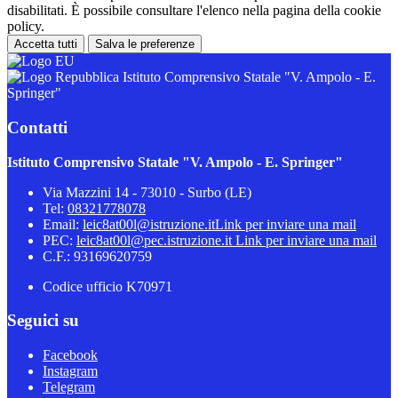
disabilitati. È possibile consultare l'elenco nella pagina della cookie
policy.
Accetta tutti
Salva le preferenze
Istituto Comprensivo Statale "V. Ampolo - E.
Springer"
Contatti
Istituto Comprensivo Statale "V. Ampolo - E. Springer"
Via Mazzini 14 - 73010 - Surbo (LE)
Tel:
08321778078
Email:
leic8at00l@istruzione.it
Link per inviare una mail
PEC:
leic8at00l@pec.istruzione.it
Link per inviare una mail
C.F.: 93169620759
Codice ufficio K70971
Seguici su
Facebook
Instagram
Telegram