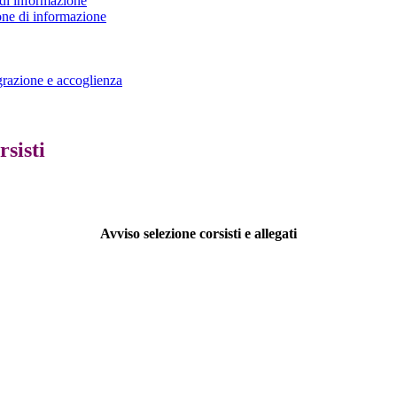
di informazione
one di informazione
grazione e accoglienza
sisti
Avviso selezione corsisti e allegati