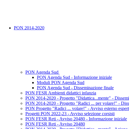
PON 2014-2020
PON Agenda Sud
PON Agenda Sud - Informazione iniziale
Moduli PON Agenda Sud
PON Agenda Sud - Disseminazione finale
PON FESR Ambienti didattici infanzia
PON 2014-2020 - Progetto "Didattica...mente" - Dissemi
PON 2014-2020 - Progetto "Radici ... per volare!" - Dis
PON Progetto "Radici ... volare!" - Avviso esterno espert
Progetti PON 2022-23 - Avviso selezione corsisti
PON FESR Reti - Avviso 20480 - Informazione iniziale
PON FESR Reti - Avviso 20480