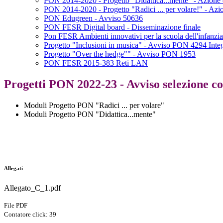
PON 2014-2020 - Progetto "Didattica...mente" - Azione 
PON 2014-2020 - Progetto "Radici ... per volare!" - Azi
PON Edugreen - Avviso 50636
PON FESR Digital board - Disseminazione finale
Pon FESR Ambienti innovativi per la scuola dell'infanzia
Progetto "Inclusioni in musica" - Avviso PON 4294 Inte
Progetto "Over the hedge"" - Avviso PON 1953
PON FESR 2015-383 Reti LAN
Progetti PON 2022-23 - Avviso selezione cor
Moduli Progetto PON "Radici ... per volare"
Moduli Progetto PON "Didattica...mente"
Allegati
Allegato_C_1.pdf
File PDF
Contatore click: 39