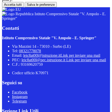
Accetta tutti
Salva le preferenze
Istituto Comprensivo Statale "V. Ampolo - E.
Springer"
Contatti
Istituto Comprensivo Statale "V. Ampolo - E. Springer"
Via Mazzini 14 - 73010 - Surbo (LE)
Tel:
08321778078
Email:
leic8at00l@istruzione.it
Link per inviare una mail
PEC:
leic8at00l@pec.istruzione.it
Link per inviare una mail
C.F.: 93169620759
Codice ufficio K70971
Seguici su
Facebook
Instagram
Telegram
Sezione Link Utili