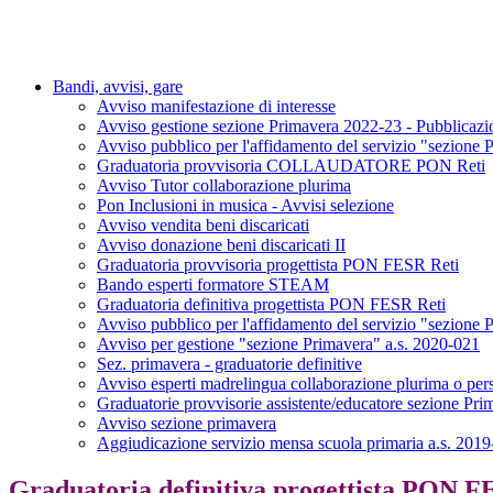
Bandi, avvisi, gare
Avviso manifestazione di interesse
Avviso gestione sezione Primavera 2022-23 - Pubblicazio
Avviso pubblico per l'affidamento del servizio "sezione 
Graduatoria provvisoria COLLAUDATORE PON Reti
Avviso Tutor collaborazione plurima
Pon Inclusioni in musica - Avvisi selezione
Avviso vendita beni discaricati
Avviso donazione beni discaricati II
Graduatoria provvisoria progettista PON FESR Reti
Bando esperti formatore STEAM
Graduatoria definitiva progettista PON FESR Reti
Avviso pubblico per l'affidamento del servizio "sezione 
Avviso per gestione "sezione Primavera" a.s. 2020-021
Sez. primavera - graduatorie definitive
Avviso esperti madrelingua collaborazione plurima o per
Graduatorie provvisorie assistente/educatore sezione Pr
Avviso sezione primavera
Aggiudicazione servizio mensa scuola primaria a.s. 201
Graduatoria definitiva progettista PON F