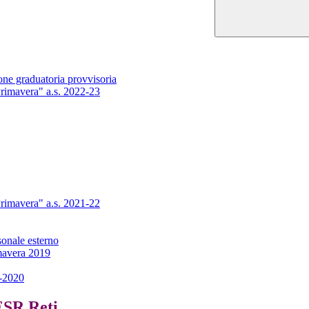
ne graduatoria provvisoria
Primavera" a.s. 2022-23
Primavera" a.s. 2021-22
sonale esterno
imavera 2019
9-2020
ESR Reti