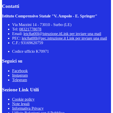
Contatti
Istituto Comprensivo Statale "V. Ampolo - E. Springer"
Via Mazzini 14 - 73010 - Surbo (LE)
Tel:
08321778078
Email:
leic8at00l@istruzione.it
Link per inviare una mail
PEC:
leic8at00l@pec.istruzione.it
Link per inviare una mail
C.F.: 93169620759
Codice ufficio K70971
Seguici su
Facebook
Instagram
Telegram
Sezione Link Utili
Cookie policy
Note legali
Informativa Privacy
Ufficio Relazioni con il Pubblico