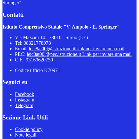
Springer"
Contatti
Istituto Comprensivo Statale "V. Ampolo - E. Springer"
Via Mazzini 14 - 73010 - Surbo (LE)
Tel:
08321778078
Email:
leic8at00l@istruzione.it
Link per inviare una mail
PEC:
leic8at00l@pec.istruzione.it
Link per inviare una mail
C.F.: 93169620759
Codice ufficio K70971
Seguici su
Facebook
Instagram
Telegram
Sezione Link Utili
Cookie policy
Note legali