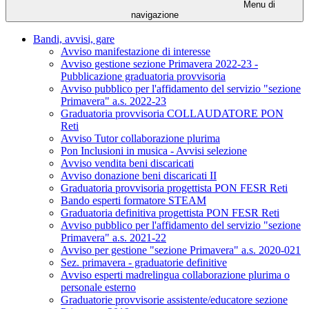
Menu di
navigazione
Bandi, avvisi, gare
Avviso manifestazione di interesse
Avviso gestione sezione Primavera 2022-23 -
Pubblicazione graduatoria provvisoria
Avviso pubblico per l'affidamento del servizio "sezione
Primavera" a.s. 2022-23
Graduatoria provvisoria COLLAUDATORE PON
Reti
Avviso Tutor collaborazione plurima
Pon Inclusioni in musica - Avvisi selezione
Avviso vendita beni discaricati
Avviso donazione beni discaricati II
Graduatoria provvisoria progettista PON FESR Reti
Bando esperti formatore STEAM
Graduatoria definitiva progettista PON FESR Reti
Avviso pubblico per l'affidamento del servizio "sezione
Primavera" a.s. 2021-22
Avviso per gestione "sezione Primavera" a.s. 2020-021
Sez. primavera - graduatorie definitive
Avviso esperti madrelingua collaborazione plurima o
personale esterno
Graduatorie provvisorie assistente/educatore sezione