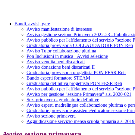
Bandi, avvisi, gare
Avviso manifestazione di interesse
Avviso gestione sezione Primavera 2022-23 - Pubblicazio
Avviso pubblico per l'affidamento del servizio "sezione 
Graduatoria provvisoria COLLAUDATORE PON Reti
Avviso Tutor collaborazione plurima
Pon Inclusioni in musica - Avvisi selezione
Avviso vendita beni discaricati
Avviso donazione beni discaricati II
Graduatoria provvisoria progettista PON FESR Reti
Bando esperti formatore STEAM
Graduatoria definitiva progettista PON FESR Reti
Avviso pubblico per l'affidamento del servizio "sezione 
Avviso per gestione "sezione Primavera" a.s. 2020-021
Sez. primavera - graduatorie definitive
Avviso esperti madrelingua collaborazione plurima o per
Graduatorie provvisorie assistente/educatore sezione Pr
Avviso sezione primavera
Aggiudicazione servizio mensa scuola primaria a.s. 201
Avviso sezione primavera