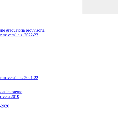
ne graduatoria provvisoria
Primavera" a.s. 2022-23
Primavera" a.s. 2021-22
sonale esterno
imavera 2019
9-2020