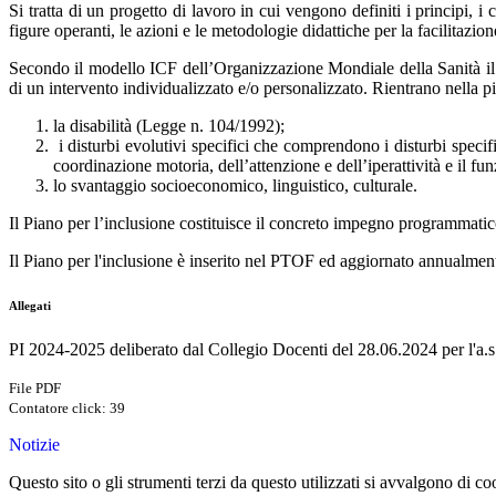
Si tratta di un progetto di lavoro in cui vengono definiti i principi, i 
figure operanti, le azioni e le metodologie didattiche per la facilitazion
Secondo il modello ICF dell’Organizzazione Mondiale della Sanità il b
di un intervento individualizzato e/o personalizzato. Rientrano nella 
la disabilità (Legge n. 104/1992);
i disturbi evolutivi specifici che comprendono i disturbi specifi
coordinazione motoria, dell’attenzione e dell’iperattività e il fun
lo svantaggio socioeconomico, linguistico, culturale.
Il Piano per l’inclusione costituisce il concreto impegno programmatic
Il Piano per l'inclusione è inserito nel PTOF ed aggiornato annualmen
Allegati
PI 2024-2025 deliberato dal Collegio Docenti del 28.06.2024 per l'a.
File PDF
Contatore click: 39
Notizie
Questo sito o gli strumenti terzi da questo utilizzati si avvalgono di coo